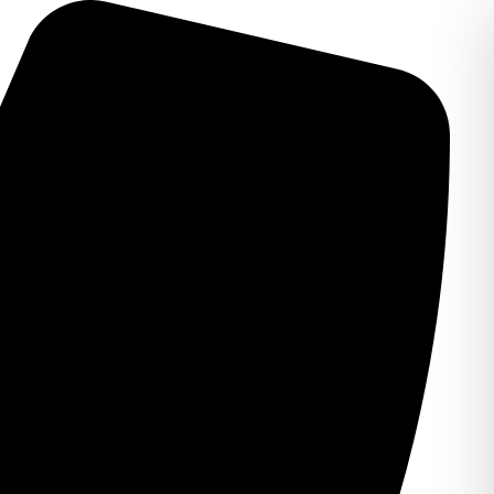
לג
תוכן