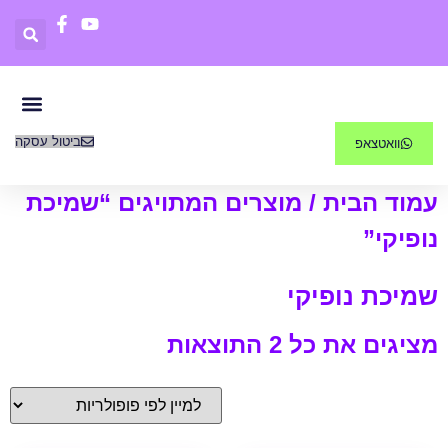
ביטול עסקה
וואטצאפ
פריטים 0
קורסים דיג
עמוד הבית
/ מוצרים המתויגים “שמיכת
נופיקי”
שמיכת נופיקי
מציגים את כל ⁦2⁩ התוצאות