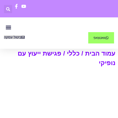
ביטול עסקה
וואטצאפ
פריטים 0
קורסים דיג
עמוד הבית
/
כללי
/ פגישת ייעוץ עם
נופיקי